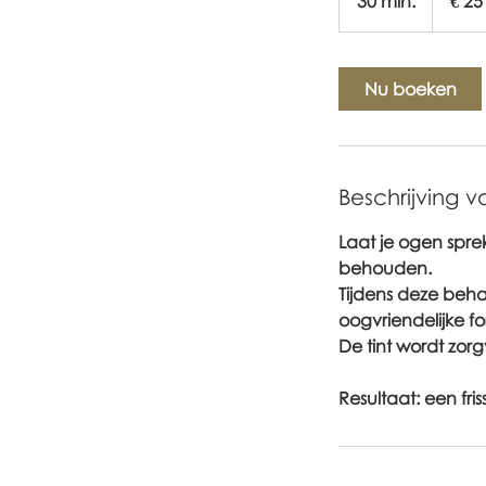
30 min.
3
€ 25
0
m
i
Nu boeken
n
.
Beschrijving v
Laat je ogen spre
behouden.
Tijdens deze beha
oogvriendelijke f
De tint wordt zorg
Resultaat: een fr