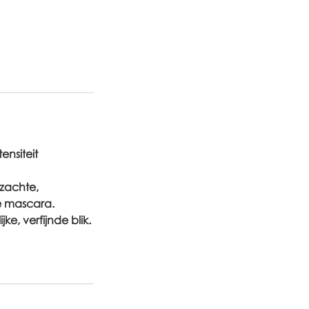
nsiteit
zachte,
se mascara.
e, verfijnde blik.