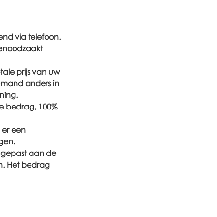
end via telefoon.
 genoodzaakt
ale prijs van uw
iemand anders in
ning.
ale bedrag, 100%
 er een
ngen.
angepast aan de
n. Het bedrag