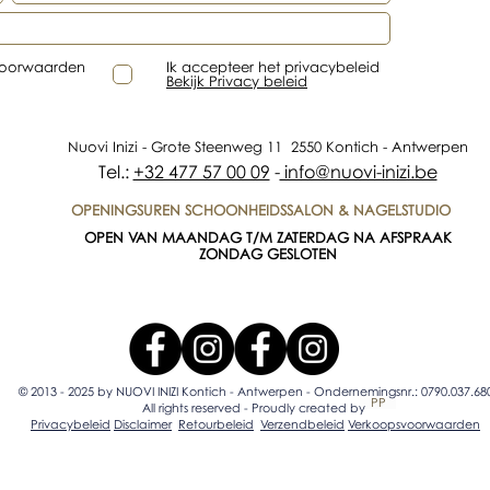
voorwaarden
Ik accepteer het privacybeleid
Bekijk Privacy beleid
Nuovi Inizi - Grote Steenweg 11 2550 Kontich - Antwerpen
Tel.:
+32 477 57 00 09
-
info@nuovi-inizi.be
OPENINGSUREN SCHOONHEIDSSALON & NAGELSTUDIO
OPEN VAN MAANDAG T/M ZATERDAG NA AFSPRAAK
ZONDAG GESLOTEN
© 2013 - 2025 by NUOVI INIZI Kontich - Antwerpen - Ondernemingsnr.: 0790.037.68
PP
All rights reserved - Proudly created by
Privacybeleid
Disclaimer
Retourbeleid
Verzendbeleid
Verkoopsvoorwaarden