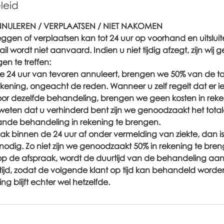
leid
NULEREN / VERPLAATSEN / NIET NAKOMEN
ggen of verplaatsen kan tot 24 uur op voorhand en uitsluit
il wordt niet aanvaard. Indien u niet tijdig afzegt, zijn wij
en te treffen:
e 24 uur van tevoren annuleert, brengen we 50% van de tot
kening, ongeacht de reden. Wanneer u zelf regelt dat er 
oor dezelfde behandeling, brengen we geen kosten in reke
t weten dat u verhinderd bent zijn we genoodzaakt het tot
ande behandeling in rekening te brengen.
ak binnen de 24 uur af onder vermelding van ziekte, dan is
 nodig. Zo niet zijn we genoodzaakt 50% in rekening te bre
n op de afspraak, wordt de duurtijd van de behandeling a
ijd, zodat de volgende klant op tijd kan behandeld worde
g blijft echter wel hetzelfde.