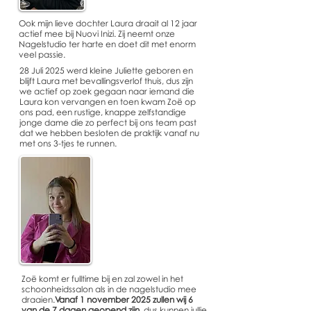
Ook mijn lieve dochter Laura draait al 12 jaar
actief mee bij Nuovi Inizi.
Zij neemt onze
Nagelstudio ter harte en doet dit met enorm
veel passie.
28 Juli 2025 werd kleine Juliette geboren en
blijft Laura met bevallingsverlof thuis, dus zijn
we actief op zoek gegaan naar iemand die
Laura kon vervangen en toen kwam Zoë op
ons pad, een rustige, knappe zelfstandige
jonge dame die zo perfect bij ons team past
dat we hebben besloten de praktijk vanaf nu
met ons 3-tjes te runnen.
Zoë komt er fulltime bij en zal zowel in het
schoonheidssalon als in de nagelstudio mee
draaien.
Vanaf 1 november 2025 zullen wij 6
van de 7 dagen geopend zijn
, dus kunnen jullie