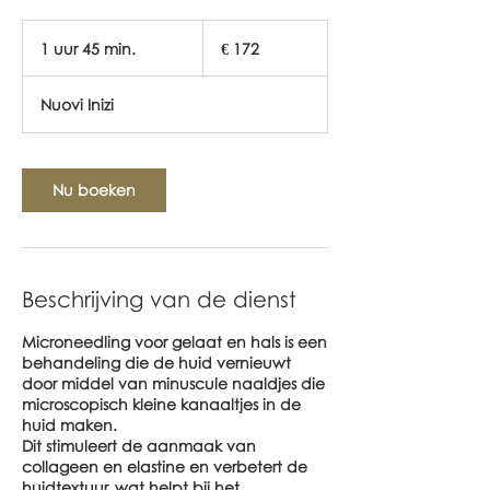
172
euro
1 uur 45 min.
1
€ 172
u
u
Nuovi Inizi
4
5
m
i
Nu boeken
n
.
Beschrijving van de dienst
Microneedling voor gelaat en hals is een
behandeling die de huid vernieuwt
door middel van minuscule naaldjes die
microscopisch kleine kanaaltjes in de
huid maken.
Dit stimuleert de aanmaak van
collageen en elastine en verbetert de
huidtextuur, wat helpt bij het