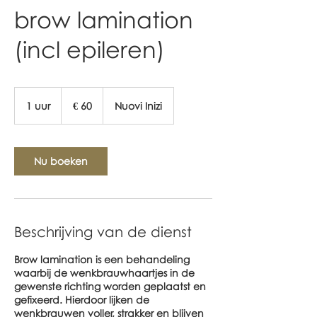
brow lamination
(incl epileren)
60
euro
1 uur
1
€ 60
Nuovi Inizi
u
u
Nu boeken
Beschrijving van de dienst
Brow lamination is een behandeling
waarbij de wenkbrauwhaartjes in de
gewenste richting worden geplaatst en
gefixeerd. Hierdoor lijken de
wenkbrauwen voller, strakker en blijven