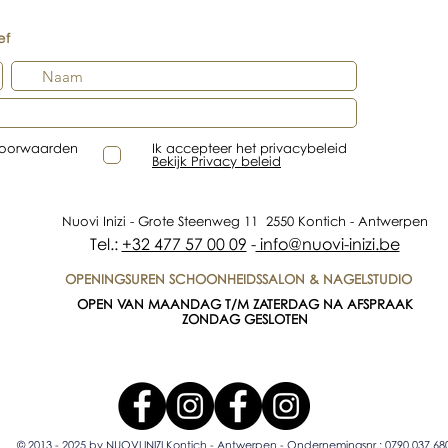
ef
voorwaarden
Ik accepteer het privacybeleid
Bekijk Privacy beleid
Nuovi Inizi - Grote Steenweg 11 2550 Kontich - Antwerpen
Tel.:
+32 477 57 00 09
-
info@nuovi-inizi.be
OPENINGSUREN SCHOONHEIDSSALON & NAGELSTUDIO
OPEN VAN MAANDAG T/M ZATERDAG NA AFSPRAAK
ZONDAG GESLOTEN
© 2013 - 2025 by NUOVI INIZI Kontich - Antwerpen - Ondernemingsnr.: 0790.037.68