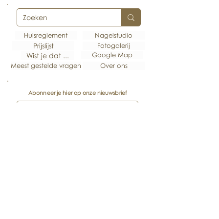
Huisreglement
Nagelstudio
Prijslijst
Fotogalerij
Google Map
Wist je dat ...
Meest gestelde vragen
Over ons
Abonneer je hier op onze nieuwsbrief
Ik accepteer de algemene
voorwaarden
Bekijk onze
voorwaarden
Ik accepteer het privacybeleid
Bekijk Privacy beleid
Abonneren