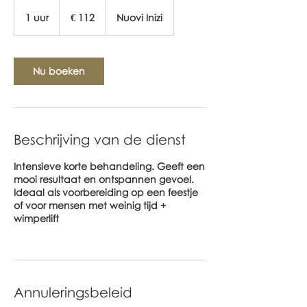
112
euro
1 uur
1
€ 112
Nuovi Inizi
u
u
Nu boeken
Beschrijving van de dienst
Intensieve korte behandeling. Geeft een
mooi resultaat en ontspannen gevoel.
Ideaal als voorbereiding op een feestje
of voor mensen met weinig tijd +
wimperlift
Annuleringsbeleid