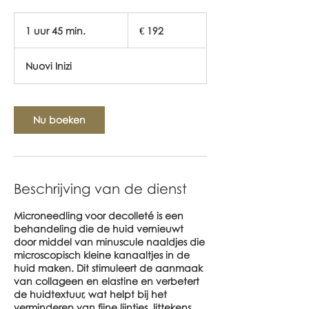
192
euro
1 uur 45 min.
1
€ 192
u
u
Nuovi Inizi
4
5
m
i
Nu boeken
n
.
Beschrijving van de dienst
Microneedling voor decolleté is een
behandeling die de huid vernieuwt
door middel van minuscule naaldjes die
microscopisch kleine kanaaltjes in de
huid maken. Dit stimuleert de aanmaak
van collageen en elastine en verbetert
de huidtextuur, wat helpt bij het
verminderen van fijne lijntjes, littekens,